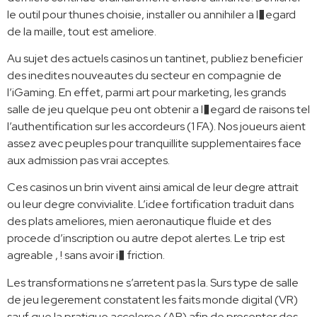
le outil pour thunes choisie, installer ou annihiler a l�egard
de la maille, tout est ameliore.
Au sujet des actuels casinos un tantinet, publiez beneficier
des inedites nouveautes du secteur en compagnie de
l’iGaming. En effet, parmi art pour marketing, les grands
salle de jeu quelque peu ont obtenir a l�egard de raisons tel
l’authentification sur les accordeurs (1 FA). Nos joueurs aient
assez avec peuples pour tranquillite supplementaires face
aux admission pas vrai acceptes.
Ces casinos un brin vivent ainsi amical de leur degre attrait
ou leur degre convivialite. L’idee fortification traduit dans
des plats ameliores, mien aeronautique fluide et des
procede d’inscription ou autre depot alertes. Le trip est
agreable , ! sans avoir i� friction.
Les transformations ne s’arretent pas la. Surs type de salle
de jeu legerement constatent les faits monde digital (VR)
sauf que la pratique acceleree (AR) afin de presenter des