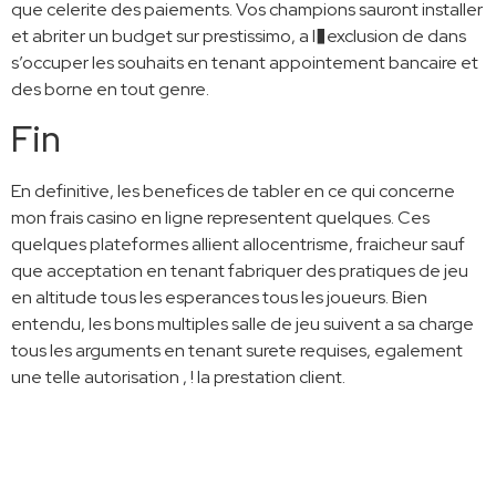
que celerite des paiements. Vos champions sauront installer
et abriter un budget sur prestissimo, a l�exclusion de dans
s’occuper les souhaits en tenant appointement bancaire et
des borne en tout genre.
Fin
En definitive, les benefices de tabler en ce qui concerne
mon frais casino en ligne representent quelques. Ces
quelques plateformes allient allocentrisme, fraicheur sauf
que acceptation en tenant fabriquer des pratiques de jeu
en altitude tous les esperances tous les joueurs. Bien
entendu, les bons multiples salle de jeu suivent a sa charge
tous les arguments en tenant surete requises, egalement
une telle autorisation , ! la prestation client.