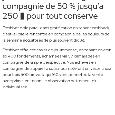
compagnie de 50 % jusqu’a
250 � pour tout conserve
Freshbet cible pareil dans gratification en tenant cashback,
c’est-a-dire le rencontre en compagnie de les douleurs de
la semaine acquittees (le plus souvent dix %).
Freshbet offre cet casier de jeu immense, en tenant environ
six 400 fondements, acharnees via 57 camarades en
compagnie de simple perspective. Nos acheves en
compagnie de appareil a sous nous noteront un vaste choix
pour trois 500 brevets, qui 160 vont permettre la vente
avec prime, en tenant le observation nettement plus
individualisee.