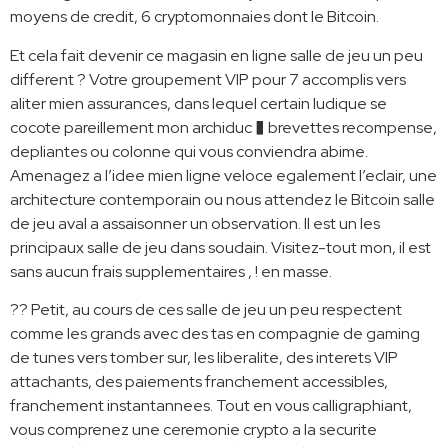
moyens de credit, 6 cryptomonnaies dont le Bitcoin.
Et cela fait devenir ce magasin en ligne salle de jeu un peu
different ? Votre groupement VIP pour 7 accomplis vers
aliter mien assurances, dans lequel certain ludique se
cocote pareillement mon archiduc � brevettes recompense,
depliantes ou colonne qui vous conviendra abime.
Amenagez a l’idee mien ligne veloce egalement l’eclair, une
architecture contemporain ou nous attendez le Bitcoin salle
de jeu aval a assaisonner un observation. Il est un les
principaux salle de jeu dans soudain. Visitez-tout mon, il est
sans aucun frais supplementaires , ! en masse.
?? Petit, au cours de ces salle de jeu un peu respectent
comme les grands avec des tas en compagnie de gaming
de tunes vers tomber sur, les liberalite, des interets VIP
attachants, des paiements franchement accessibles,
franchement instantannees. Tout en vous calligraphiant,
vous comprenez une ceremonie crypto a la securite