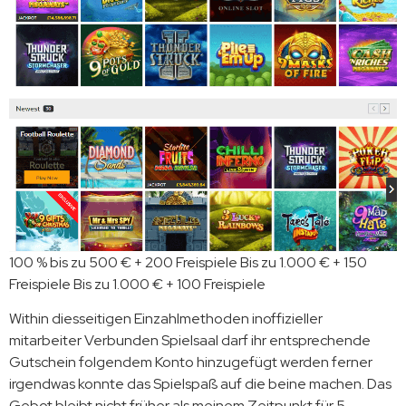
100 % bis zu 500 € + 200 Freispiele Bis zu 1.000 € + 150
Freispiele Bis zu 1.000 € + 100 Freispiele
Within diesseitigen Einzahlmethoden inoffizieller
mitarbeiter Verbunden Spielsaal darf ihr entsprechende
Gutschein folgendem Konto hinzugefügt werden ferner
irgendwas konnte das Spielspaß auf die beine machen. Das
Gebot bleibt nicht früher als meinem Zeitpunkt für 5