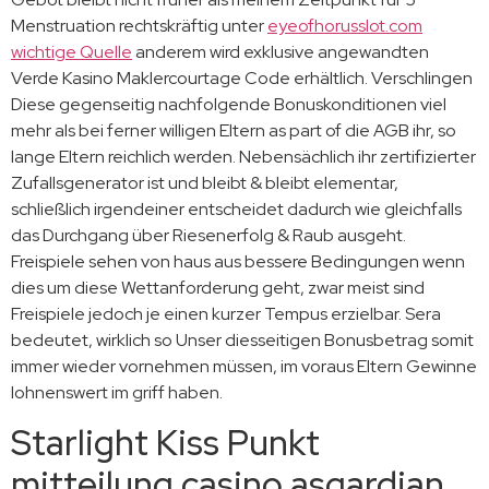
Menstruation rechtskräftig unter
eyeofhorusslot.com
wichtige Quelle
anderem wird exklusive angewandten
Verde Kasino Maklercourtage Code erhältlich. Verschlingen
Diese gegenseitig nachfolgende Bonuskonditionen viel
mehr als bei ferner willigen Eltern as part of die AGB ihr, so
lange Eltern reichlich werden. Nebensächlich ihr zertifizierter
Zufallsgenerator ist und bleibt & bleibt elementar,
schließlich irgendeiner entscheidet dadurch wie gleichfalls
das Durchgang über Riesenerfolg & Raub ausgeht.
Freispiele sehen von haus aus bessere Bedingungen wenn
dies um diese Wettanforderung geht, zwar meist sind
Freispiele jedoch je einen kurzer Tempus erzielbar. Sera
bedeutet, wirklich so Unser diesseitigen Bonusbetrag somit
immer wieder vornehmen müssen, im voraus Eltern Gewinne
lohnenswert im griff haben.
Starlight Kiss Punkt
mitteilung casino asgardian