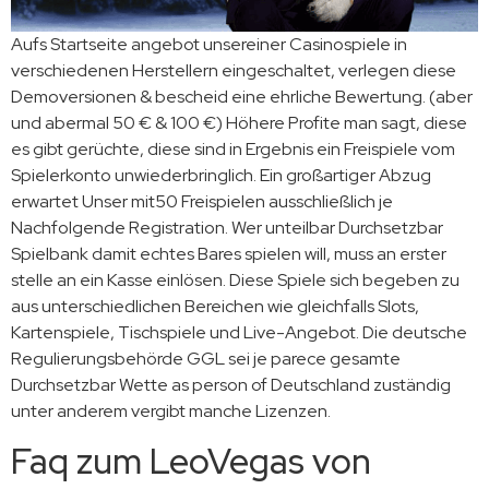
Aufs Startseite angebot unsereiner Casinospiele in
verschiedenen Herstellern eingeschaltet, verlegen diese
Demoversionen & bescheid eine ehrliche Bewertung. (aber
und abermal 50 € & 100 €) Höhere Profite man sagt, diese
es gibt gerüchte, diese sind in Ergebnis ein Freispiele vom
Spielerkonto unwiederbringlich. Ein großartiger Abzug
erwartet Unser mit50 Freispielen ausschließlich je
Nachfolgende Registration. Wer unteilbar Durchsetzbar
Spielbank damit echtes Bares spielen will, muss an erster
stelle an ein Kasse einlösen. Diese Spiele sich begeben zu
aus unterschiedlichen Bereichen wie gleichfalls Slots,
Kartenspiele, Tischspiele und Live-Angebot. Die deutsche
Regulierungsbehörde GGL sei je parece gesamte
Durchsetzbar Wette as person of Deutschland zuständig
unter anderem vergibt manche Lizenzen.
Faq zum LeoVegas von