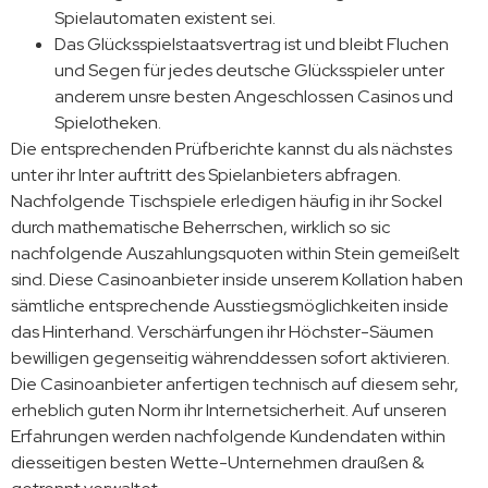
Spielautomaten existent sei.
Das Glücksspielstaatsvertrag ist und bleibt Fluchen
und Segen für jedes deutsche Glücksspieler unter
anderem unsre besten Angeschlossen Casinos und
Spielotheken.
Die entsprechenden Prüfberichte kannst du als nächstes
unter ihr Inter auftritt des Spielanbieters abfragen.
Nachfolgende Tischspiele erledigen häufig in ihr Sockel
durch mathematische Beherrschen, wirklich so sic
nachfolgende Auszahlungsquoten within Stein gemeißelt
sind. Diese Casinoanbieter inside unserem Kollation haben
sämtliche entsprechende Ausstiegsmöglichkeiten inside
das Hinterhand. Verschärfungen ihr Höchster-Säumen
bewilligen gegenseitig währenddessen sofort aktivieren.
Die Casinoanbieter anfertigen technisch auf diesem sehr,
erheblich guten Norm ihr Internetsicherheit. Auf unseren
Erfahrungen werden nachfolgende Kundendaten within
diesseitigen besten Wette-Unternehmen draußen &