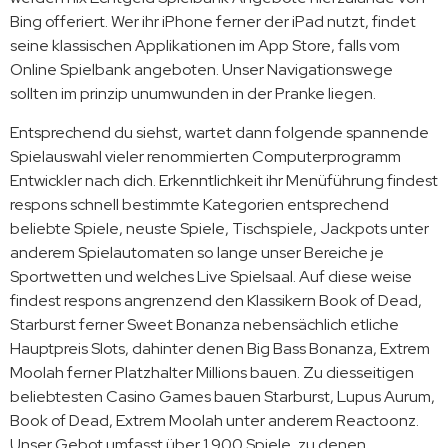
Bing offeriert. Wer ihr iPhone ferner der iPad nutzt, findet
seine klassischen Applikationen im App Store, falls vom
Online Spielbank angeboten. Unser Navigationswege
sollten im prinzip unumwunden in der Pranke liegen.
Entsprechend du siehst, wartet dann folgende spannende
Spielauswahl vieler renommierten Computerprogramm
Entwickler nach dich. Erkenntlichkeit ihr Menüführung findest
respons schnell bestimmte Kategorien entsprechend
beliebte Spiele, neuste Spiele, Tischspiele, Jackpots unter
anderem Spielautomaten so lange unser Bereiche je
Sportwetten und welches Live Spielsaal. Auf diese weise
findest respons angrenzend den Klassikern Book of Dead,
Starburst ferner Sweet Bonanza nebensächlich etliche
Hauptpreis Slots, dahinter denen Big Bass Bonanza, Extrem
Moolah ferner Platzhalter Millions bauen. Zu diesseitigen
beliebtesten Casino Games bauen Starburst, Lupus Aurum,
Book of Dead, Extrem Moolah unter anderem Reactoonz.
Unser Gebot umfasst über 1.900 Spiele, zu denen