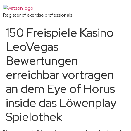
Register of exercise professionals
150 Freispiele Kasino
LeoVegas
Bewertungen
erreichbar vortragen
an dem Eye of Horus
inside das Löwenplay
Spielothek