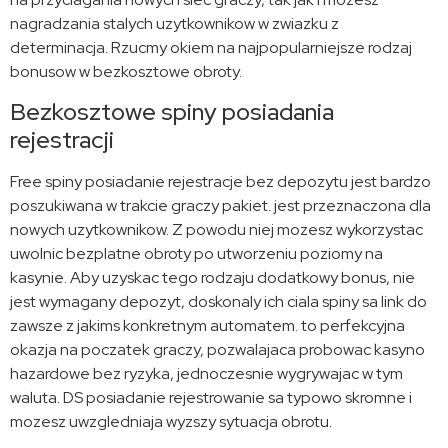
nagradzania stalych uzytkownikow w zwiazku z
determinacja. Rzucmy okiem na najpopularniejsze rodzaj
bonusow w bezkosztowe obroty.
Bezkosztowe spiny posiadania
rejestracji
Free spiny posiadanie rejestracje bez depozytu jest bardzo
poszukiwana w trakcie graczy pakiet. jest przeznaczona dla
nowych uzytkownikow. Z powodu niej mozesz wykorzystac
uwolnic bezplatne obroty po utworzeniu poziomy na
kasynie. Aby uzyskac tego rodzaju dodatkowy bonus, nie
jest wymagany depozyt, doskonaly ich ciala spiny sa link do
zawsze z jakims konkretnym automatem. to perfekcyjna
okazja na poczatek graczy, pozwalajaca probowac kasyno
hazardowe bez ryzyka, jednoczesnie wygrywajac w tym
waluta. DS posiadanie rejestrowanie sa typowo skromne i
mozesz uwzgledniaja wyzszy sytuacja obrotu.