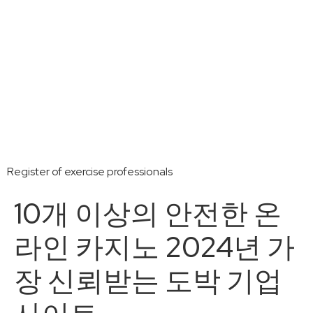
Register of exercise professionals
10개 이상의 안전한 온
라인 카지노 2024년 가
장 신뢰받는 도박 기업