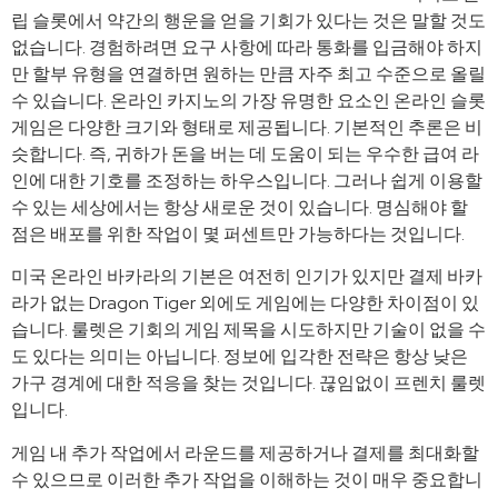
립 슬롯에서 약간의 행운을 얻을 기회가 있다는 것은 말할 것도
없습니다. 경험하려면 요구 사항에 따라 통화를 입금해야 하지
만 할부 유형을 연결하면 원하는 만큼 자주 최고 수준으로 올릴
수 있습니다. 온라인 카지노의 가장 유명한 요소인 온라인 슬롯
게임은 다양한 크기와 형태로 제공됩니다. 기본적인 추론은 비
슷합니다. 즉, 귀하가 돈을 버는 데 도움이 되는 우수한 급여 라
인에 대한 기호를 조정하는 하우스입니다. 그러나 쉽게 이용할
수 있는 세상에서는 항상 새로운 것이 있습니다. 명심해야 할
점은 배포를 위한 작업이 몇 퍼센트만 가능하다는 것입니다.
미국 온라인 바카라의 기본은 여전히 ​​인기가 있지만 결제 바카
라가 없는 Dragon Tiger 외에도 게임에는 다양한 차이점이 있
습니다. 룰렛은 기회의 게임 제목을 시도하지만 기술이 없을 수
도 있다는 의미는 아닙니다. 정보에 입각한 전략은 항상 낮은
가구 경계에 대한 적응을 찾는 것입니다. 끊임없이 프렌치 룰렛
입니다.
게임 내 추가 작업에서 라운드를 제공하거나 결제를 최대화할
수 있으므로 이러한 추가 작업을 이해하는 것이 매우 중요합니