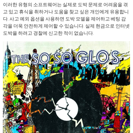
이러한 유형의 소프트웨어는 실제로 도박 문제로 어려움을 겪
고 있고 휴식을 취하거나 도움을 찾고 싶은 개인에게 유용합니
다. 사고 예외 옵션을 사용하면 도박 모델을 제어하고 베팅 감
각을 더욱 안전하게 제어할 수 있습니다. 실제 현금으로 인터넷
도박을 하려고 경찰에 신고한 적이 없습니다.