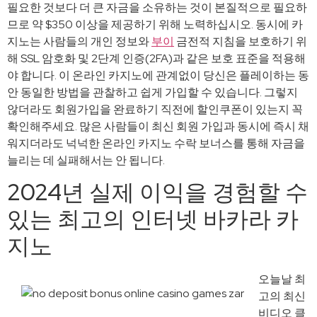
필요한 것보다 더 큰 자금을 소유하는 것이 본질적으로 필요하
므로 약 $350 이상을 제공하기 위해 노력하십시오. 동시에 카
지노는 사람들의 개인 정보와
부이
금전적 지침을 보호하기 위
해 SSL 암호화 및 2단계 인증(2FA)과 같은 보호 표준을 적용해
야 합니다. 이 온라인 카지노에 관계없이 당신은 플레이하는 동
안 동일한 방법을 관찰하고 쉽게 가입할 수 있습니다. 그렇지
않더라도 회원가입을 완료하기 직전에 할인쿠폰이 있는지 꼭
확인해주세요. 많은 사람들이 최신 회원 가입과 동시에 즉시 채
워지더라도 넉넉한 온라인 카지노 수락 보너스를 통해 자금을
늘리는 데 실패해서는 안 됩니다.
2024년 실제 이익을 경험할 수
있는 최고의 인터넷 바카라 카
지노
오늘날 최
고의 최신
비디오 클