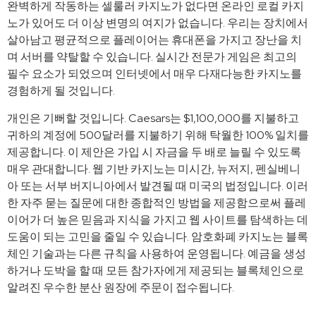
완벽하게 작동하는 셀룰러 카지노가 없다면 온라인 로컬 카지
노가 있어도 더 이상 변명의 여지가 없습니다. 우리는 장치에서
살아남고 평균적으로 플레이어는 휴대폰을 가지고 장난을 치
며 서버를 약탈할 수 있습니다. 실시간 전문가 게임은 최고의
필수 요소가 되었으며 인터넷에서 매우 다재다능한 카지노를
경험하게 될 것입니다.
개인은 기뻐할 것입니다. Caesars는 $1,100,000를 지불하고
귀하의 계정에 500달러를 지불하기 위해 탁월한 100% 일치를
제공합니다. 이 제안은 가입 시 자금을 두 배로 늘릴 수 있도록
매우 관대합니다. 웹 기반 카지노는 미시간, 뉴저지, 펜실베니
아 또는 서부 버지니아에서 발견될 때 미국의 법정입니다. 이러
한 자주 묻는 질문에 대한 종합적인 방법을 제공함으로써 플레
이어가 더 높은 믿음과 지식을 가지고 웹 사이트를 탐색하는 데
도움이 되는 고민을 줄일 수 있습니다. 암호화폐 카지노는 블록
체인 기술과는 다른 규칙을 사용하여 운영됩니다. 예금을 생성
하거나 도박을 할 때 모든 참가자에게 제공되는 블록체인으로
알려진 우수한 분산 원장에 주문이 접수됩니다.